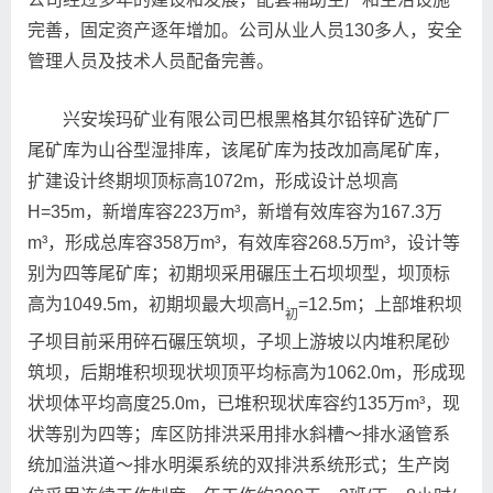
完善，固定资产逐年增加。公司从业人员130多人，安全
管理人员及技术人员配备完善。
兴安埃玛矿业有限公司巴根黑格其尔铅锌矿选矿厂
尾矿库为山谷型湿排库，该尾矿库为技改加高尾矿库，
扩建设计终期坝顶标高1072m，形成设计总坝高
H=35m，新增库容223万m³，新增有效库容为167.3万
m³，形成总库容358万m³，有效库容268.5万m³，设计等
别为四等尾矿库；初期坝采用碾压土石坝坝型，坝顶标
高为1049.5m，初期坝最大坝高H
=12.5m；上部堆积坝
初
子坝目前采用碎石碾压筑坝，子坝上游坡以内堆积尾砂
筑坝，后期堆积坝现状坝顶平均标高为1062.0m，形成现
状坝体平均高度25.0m，已堆积现状库容约135万m³，现
状等别为四等；库区防排洪采用排水斜槽～排水涵管系
统加溢洪道～排水明渠系统的双排洪系统形式；生产岗