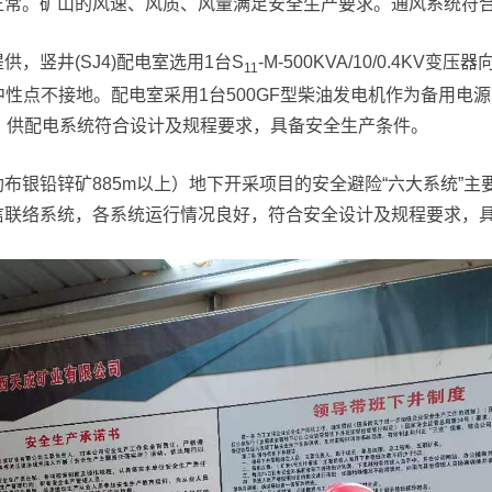
正常。矿山的风速、风质、风量满足安全生产要求。通风系统符
，竖井(SJ4)配电室选用1台S
-M-500KVA/10/0.4K
11
备供电，中性点不接地。配电室采用1台500GF型柴油发电机作为备
电。供配电系统符合设计及规程要求，具备安全生产条件。
布银铅锌矿885m以上）地下开采项目的安全避险“六大系统”
信联络系统，各系统运行情况良好，符合安全设计及规程要求，