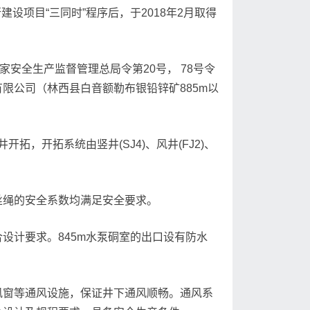
设项目“三同时”程序后，于2018年2月取得
安全生产监督管理总局令第20号， 78号令
限公司（林西县白音额勒布银铅锌矿885m以
，开拓系统由竖井(SJ4)、风井(FJ2)、
丝绳的安全系数均满足安全要求。
设计要求。845m水泵硐室的出口设有防水
风窗等通风设施，保证井下通风顺畅。通风系