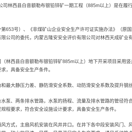
公司林西县白音额勒布银铅锌矿一期工程（885m以上）是在履行建
第653号）、《非煤矿山企业安全生产许可证实施办法》（原国家
限公司的委托，内蒙古隆安安全评价有限公司对林西天成矿业有
林西县白音额勒布银铅锌矿885m以上）地下开采项目采用竖井开拓
要求，具备安全生产条件。
力和最大静压力差、静防滑安全系数、动防滑安全系数及提升钢
水泵、两条排水管路，水泵的扬程、流量及排水管路的管径符合
足规程要求，符合安全设施设计要求，具备安全生产条件。
通风方式，主扇风机安装在风井井口。在井下各中段安装风门、