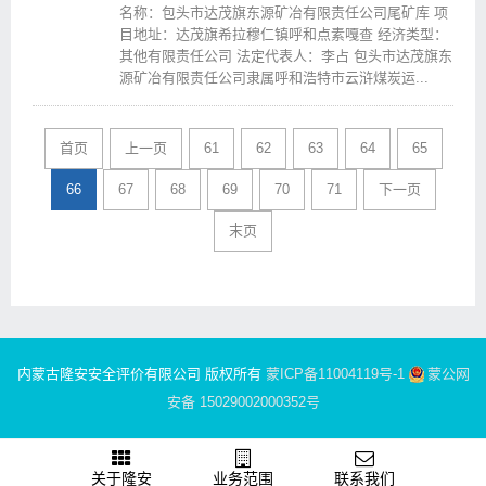
名称：包头市达茂旗东源矿冶有限责任公司尾矿库 项
目地址：达茂旗希拉穆仁镇呼和点素嘎查 经济类型：
其他有限责任公司 法定代表人：李占 包头市达茂旗东
源矿冶有限责任公司隶属呼和浩特市云浒煤炭运...
首页
上一页
61
62
63
64
65
66
67
68
69
70
71
下一页
末页
内蒙古隆安安全评价有限公司 版权所有
蒙ICP备11004119号-1
蒙公网
安备 15029002000352号
关于隆安
业务范围
联系我们