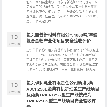
包头市固阳县金山镇二合永村新达矿业公司院内，公
司成立于2018年6月。是一家专业从事农业节水灌溉、
园林绿化服务、相关产品生产与设备制造为主的专业
型企业。统一社会信用代码91150222MA0PX48H00，
建设单位法定代表...
包头鑫普新材料有限公司4000吨/年储
10
氢合金粉产业化项目安全验收评价
2020-10
建设单位名称：包头鑫普新材料有限公司 营业执照注
册号：9115029167691534XW（统一社会信用代码）
建设单位地址：包头市稀土高新区稀土应用产业园站
前路4号 建设单位性质：有限责任公司 建设单位法定
代表人：姜波 注册资本：人民币壹仟贰佰伍拾万元 ...
包头伊利乳业有限责任公司新增5条
10
A3CF250E金典有机梦幻盖生产线项目
2020-10
及两条TPA3-125S型生产线技改为
TPA3-250S型生产线项目安全验收评