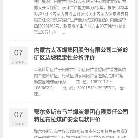
项目概况：内蒙古伊东煤炭有限责任公司致富煤矿为
露天开采煤矿，设计生产能力90万吨/年，根据2023年
3月31日《内蒙古自治区能源局关于内蒙古伊东煤炭有
限责任公司致富煤矿生产能力核定的复函》内能煤管
函[2023]382号，致富煤矿生产能力由90万吨/年核增
至120万吨/年。...
内蒙古太西煤集团股份有限公司二道岭
07
矿区边坡稳定性分析评价
2023-10
二道岭矿区位于内蒙古自治区阿拉善盟阿拉善左旗境
内二道岭矿区，行政区划隶属阿拉善左旗宗别立镇。
勘查区地理坐标为： 东 经：106°01′12″～
106°06′21″； 北 纬：39°01′51″～39°05′51″。 治
理...
鄂尔多斯市乌兰煤炭集团有限责任公司
07
特拉布拉煤矿安全现状评价
2023-10
鄂尔多斯市乌兰煤炭(集团)有限责任公司特拉布拉煤矿
位于内蒙古自治区鄂尔多斯市伊金霍洛旗境内，行政