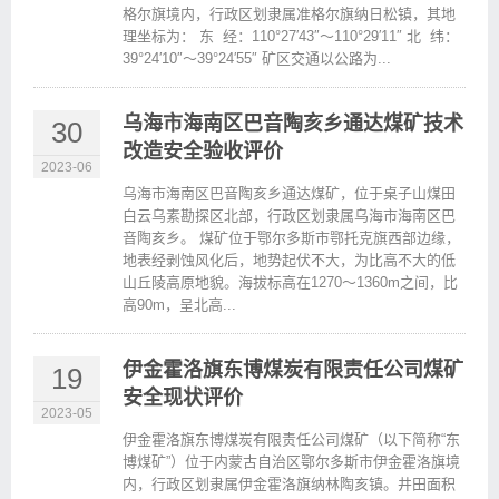
格尔旗境内，行政区划隶属准格尔旗纳日松镇，其地
理坐标为： 东 经：110°27′43″～110°29′11″ 北 纬：
39°24′10″～39°24′55″ 矿区交通以公路为...
乌海市海南区巴音陶亥乡通达煤矿技术
30
改造安全验收评价
2023-06
乌海市海南区巴音陶亥乡通达煤矿，位于桌子山煤田
白云乌素勘探区北部，行政区划隶属乌海市海南区巴
音陶亥乡。 煤矿位于鄂尔多斯市鄂托克旗西部边缘，
地表经剥蚀风化后，地势起伏不大，为比高不大的低
山丘陵高原地貌。海拔标高在1270～1360m之间，比
高90m，呈北高...
伊金霍洛旗东博煤炭有限责任公司煤矿
19
安全现状评价
2023-05
伊金霍洛旗东博煤炭有限责任公司煤矿（以下简称“东
博煤矿”）位于内蒙古自治区鄂尔多斯市伊金霍洛旗境
内，行政区划隶属伊金霍洛旗纳林陶亥镇。井田面积