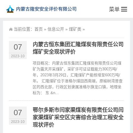
菜单
当前位置：
首页
»
信息公开
»
煤矿类
»
内蒙古恒东集团汇隆煤炭有限责任公司
07
煤矿安全现状评价
2023-10
项目概况：内蒙古恒东集团汇隆煤炭有限责任公司煤
矿为露天开采煤矿，采矿许可证证载能力300万吨/
年，2023年3月29日，汇隆煤矿产能核增至600万吨/
年。 汇隆煤矿位于准格尔煤田西南端，原榆树湾普查
区的西北部，行政区划隶属准格尔旗龙口镇，地理坐
标为： 东 &n...
鄂尔多斯市闫家渠煤炭有限责任公司闫
07
家渠煤矿采空区灾害综合治理工程安全
2023-10
现状评价