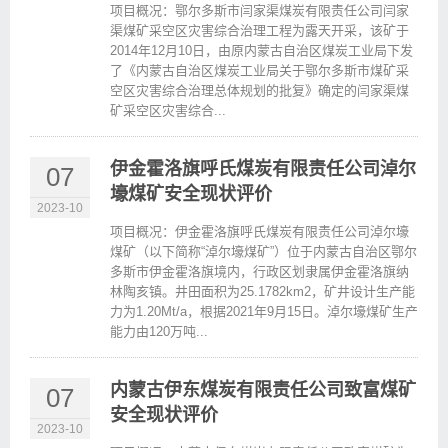
项目概况：鄂尔多斯市闫家渠煤炭有限责任公司闫家
渠煤矿采空区灾害综合治理工程为露天开采，该矿于
2014年12月10日，由原内蒙古自治区煤炭工业局下发
了《内蒙古自治区煤炭工业局关于鄂尔多斯市煤矿采
空区灾害综合治理总体规划的批复》确定的闫家渠煤
矿采空区灾害综合...
伊金霍洛旗呼氏煤炭有限责任公司淖尔
07
壕煤矿安全现状评价
2023-10
项目概况：伊金霍洛旗呼氏煤炭有限责任公司淖尔壕
煤矿（以下简称“淖尔壕煤矿”）位于内蒙古自治区鄂尔
多斯市伊金霍洛旗境内，行政区划隶属伊金霍洛旗纳
林陶亥镇。井田面积为25.1782km2，矿井设计生产能
力为1.20Mt/a，根据2021年9月15日。淖尔壕煤矿生产
能力由120万吨...
内蒙古伊东煤炭有限责任公司致富煤矿
07
安全现状评价
2023-10