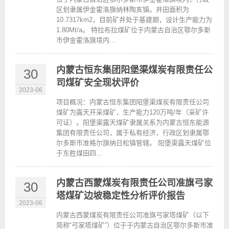
区划隶属伊金霍洛旗纳林陶亥镇。井田面积为
10.7317km2，目前矿井处于基建期，设计生产能力为
1.80Mt/a。 特拉布拉煤矿位于内蒙古自治区鄂尔多斯
市伊金霍洛旗境内...
内蒙古恒东集团阳堡渠煤炭有限责任公
30
司煤矿安全现状评价
2023-06
项目概况：内蒙古恒东集团阳堡渠煤炭有限责任公司
煤矿为露天开采煤矿，生产能力120万吨/年（采矿许
可证）。阳堡渠露天煤矿隶属关系为内蒙古恒东能源
集团有限责任公司，属于私有经济，行政区划隶属鄂
尔多斯市准格尔旗纳日松镇管辖。 阳堡渠露天煤矿位
于东胜煤田四...
内蒙古西蒙煤炭有限责任公司准旗弓家
30
塔煤矿边坡稳定性分析评价报告
2023-06
内蒙古西蒙煤炭有限责任公司准旗弓家塔煤矿（以下
简称“弓家塔煤矿”）位于于内蒙古自治区鄂尔多斯市准