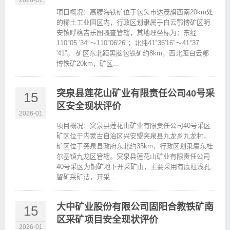
2026-01
项目概况：高腰海铁矿位于包头市达茂旗西南20km处
的稀土工业园区内，行政区划隶属于白云鄂博矿区明
安镇呼格吉乐图嘎查管辖，其地理坐标为：东经
110°05 ′34″～110°06′26″；北纬41°36′16″～41°37
′41″。 矿区东北距黑脑包铁矿约8km，西北距白云鄂
博铁矿20km，矿区...
突泉县莲花山矿业有限责任公司40号采
15
区安全现状评价
2026-01
项目概况：突泉县莲花山矿业有限责任公司40号采区
矿区位于内蒙古自治区兴安盟突泉县九龙乡九龙村，
矿区位于突泉县政府东北约35km，行政区划隶属东杜
尔基镇九龙区管辖。突泉县莲花山矿业有限责任公司
40号采区为铜矿地下开采矿山，主要采用有底柱浅孔
留矿采矿法，开采...
大中矿业股份有限公司固阳合教铁矿南
15
区采矿项目安全现状评价
2026-01