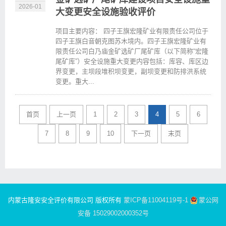
2026-01
大变更安全设施验收评价
项目主要内容： 四子王旗宏隆矿业有限责任公司位于
四子王旗白音朝克图苏木境内。四子王旗宏隆矿业有
限责任公司白乃庙金矿选矿厂尾矿库（以下简称“宏隆
尾矿库”）安全设施重大变更内容包括：库容、库区边
界变更，主坝段堆积坝变更，副坝变更和防排洪系统
变更。重大...
首页
上一页
1
2
3
4
5
6
7
8
9
10
下一页
末页
内蒙古隆安安全评价有限公司 版权所有
蒙ICP备11004119号-1
蒙公网
安备 15029002000352号