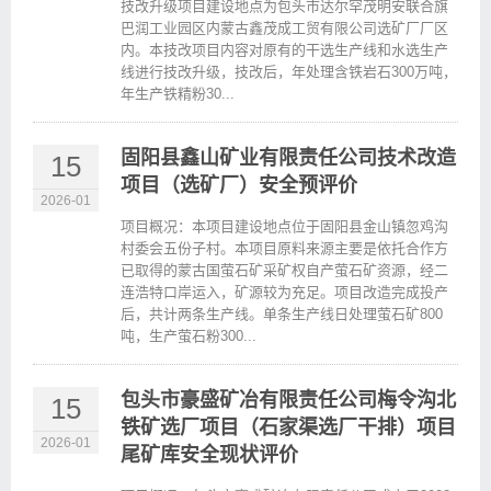
技改升级项目建设地点为包头市达尔罕茂明安联合旗
巴润工业园区内蒙古鑫茂成工贸有限公司选矿厂厂区
内。本技改项目内容对原有的干选生产线和水选生产
线进行技改升级，技改后，年处理含铁岩石300万吨，
年生产铁精粉30...
固阳县鑫山矿业有限责任公司技术改造
15
项目（选矿厂）安全预评价
2026-01
项目概况：本项目建设地点位于固阳县金山镇忽鸡沟
村委会五份子村。本项目原料来源主要是依托合作方
已取得的蒙古国萤石矿采矿权自产萤石矿资源，经二
连浩特口岸运入，矿源较为充足。项目改造完成投产
后，共计两条生产线。单条生产线日处理萤石矿800
吨，生产萤石粉300...
包头市豪盛矿冶有限责任公司梅令沟北
15
铁矿选厂项目（石家渠选厂干排）项目
2026-01
尾矿库安全现状评价