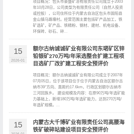
项目概况：包头市豪盛矿冶有限责任公司成立于2003
年10月28日，公司类型为有限责任公司（自然人投资
或控股），公司住所位于内蒙古自治区包头市固阳县
金山镇马路壕村。经营范围主要包括矿产品加工，铁
矿选矿，矿产品、铁精粉、钢材、建材、机电设备、
环保砖、砂石、碎...
额尔古纳诚诚矿业有限公司东珺矿区锌
15
铅银矿270万吨/年采选整合扩建工程项
2026-01
目选矿厂改扩建工程安全预评价
项目概况：额尔古纳诚诚矿业有限公司成立于2007年
07月05日，位于该项目位于位于内蒙古自治区额尔古
纳市39°方向、直距约17.6km，行政区划额尔古纳市
三河回族乡。 建设规模及内容：在原90万吨/年选矿能
力基础上，新增180万吨/年选矿能力，达到270万吨/
年选矿规模。...
内蒙古大千博矿业有限责任公司高腰海
15
铁矿破碎站建设项目安全预评价