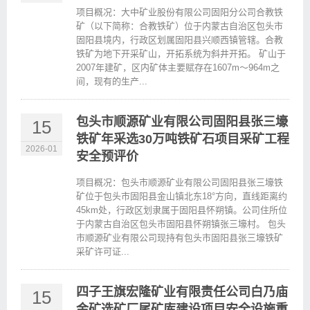
项目概况：大中矿业股份有限公司固阳分公司合教铁
矿（以下简称：合教铁矿）位于内蒙古自治区包头市
固阳县境内，行政区划属固阳县兴顺西镇管辖。合教
铁矿为地下开采矿山，开拓系统为斜井开拓。 矿山于
2007年建矿，区内矿体主要赋存在1607m～964m之
间，现有的生产...
包头市顺源矿业有限公司固阳县张三壕
15
铁矿年采选30万吨铁矿石项目采矿工程
2026-01
安全预评价
项目概况：包头市顺源矿业有限公司固阳县张三壕铁
矿位于包头市固阳县金山镇北东18°方向，直线距离约
45km处，行政区划隶属于固阳县怀朔镇。公司住所位
于内蒙古自治区包头市固阳县怀朔镇张三壕村。 包头
市顺源矿业有限公司现持有包头市固阳县张三壕铁矿
采矿许可证...
四子王旗宏隆矿业有限责任公司白乃庙
15
金矿选矿厂尾矿库建设项目安全设施重